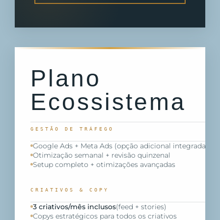
Plano
Ecossistema
GESTÃO DE TRÁFEGO
Google Ads + Meta Ads (opção adicional integrada)
Otimização semanal + revisão quinzenal
Setup completo + otimizações avançadas
CRIATIVOS & COPY
3 criativos/mês inclusos
(feed + stories)
Copys estratégicos para todos os criativos