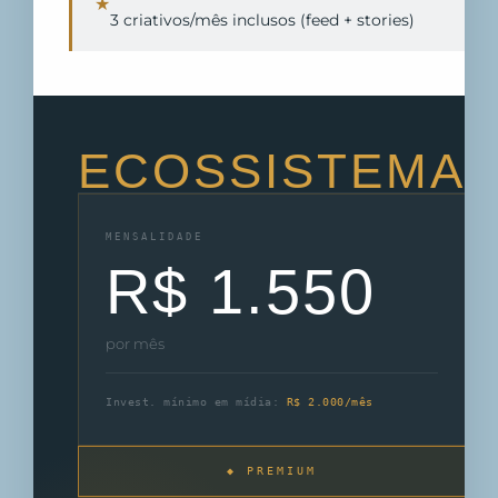
★
3 criativos/mês inclusos (feed + stories)
ECOSSISTEMA
MENSALIDADE
R$ 1.550
por mês
Invest. mínimo em mídia:
R$ 2.000/mês
◆ PREMIUM