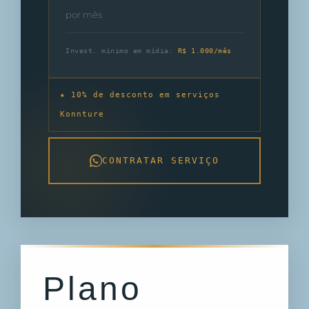
por mês
Invest. mínimo em mídia:
R$ 1.000/mês
★ 10% de desconto em serviços
Konnture
CONTRATAR SERVIÇO
Plano