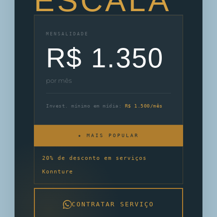
ESCALA
MENSALIDADE
R$ 1.350
por mês
Invest. mínimo em mídia:
R$ 1.500/mês
★ MAIS POPULAR
20% de desconto em serviços
Konnture
CONTRATAR SERVIÇO